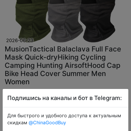
2026-06-23
MusionTactical Balaclava Full Face
Mask Quick-dryHiking Cycling
Camping Hunting AirsoftHood Cap
Bike Head Cover Summer Men
Women
Подпишись на каналы и бот в Telegram:
$1.84
Для быстрого и удобного доступа к актуальным
скидкам
@ChinaGoodBuy
Coins