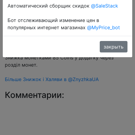
Автоматический сборщик скидок
@SaleStack
Бот отслеживающий изменение цен в
Перейти в магазин
популярных интернет магазинах
@MyPrice_bot
закрыть
#Aliexpress
Знижка монетками 85 Coins у додатку через
розділ монет.
Більше Знижок і Халяви в @ZnyzhkaUA
Комментарии: