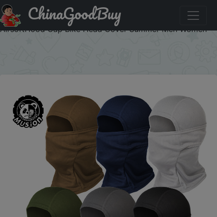
ChinaGoodBuy
Купить по распродаже : MusionTactical Balaclava Full
Face Mask Quick-dryHiking Cycling Camping Hunting
AirsoftHood Cap Bike Head Cover Summer Men Women
×