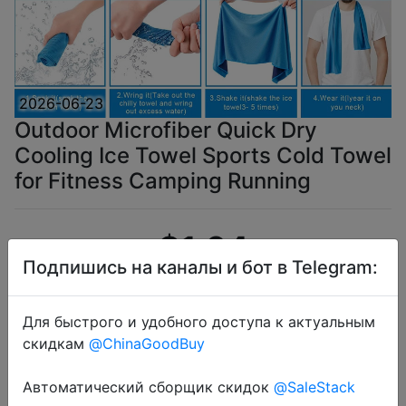
2026-06-23
Outdoor Microfiber Quick Dry
Cooling Ice Towel Sports Cold Towel
for Fitness Camping Running
$1.64
Подпишись на каналы и бот в Telegram:
Для быстрого и удобного доступа к актуальным
Coins
скидкам
@ChinaGoodBuy
Автоматический сборщик скидок
@SaleStack