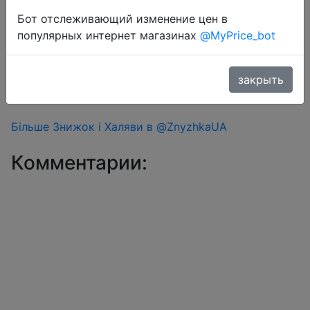
Перейти в магазин
Бот отслеживающий изменение цен в
популярных интернет магазинах
@MyPrice_bot
#Aliexpress
Знижка монетками 73-94 Coins у додатку через
закрыть
розділ монет.
Більше Знижок і Халяви в @ZnyzhkaUA
Комментарии: