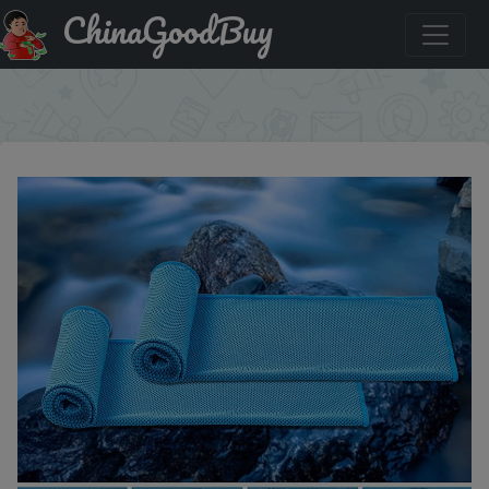
ChinaGoodBuy
Купить по акции: Outdoor Microfiber Quick Dry Cooling
Ice Towel Sports Cold Towel for Fitness Camping Running
×