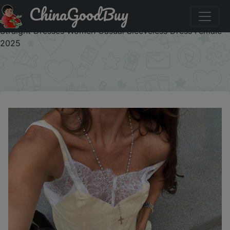
ChinaGoodBuy
Промокод на скидку :JTH9B38GD1QM Linad Sexy Lace
Spaghetti Strap Short Dress Summer Street Chic Cotton
Straight Dresses Women Casual Sleeveless Dress Female
2025
×