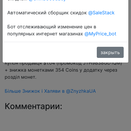
Промокод:
"JTH9B38GD1QM"
Автоматический сборщик скидок
@SaleStack
Бот отслеживающий изменение цен в
Перейти в магазин
популярных интернет магазинах
@MyPrice_bot
закрыть
#Aliexpress
Купон продавця $1.04 (промокод JTH9B38GD1QM)
+ знижка монетками 354 Coins у додатку через
розділ монет.
Більше Знижок і Халяви в @ZnyzhkaUA
Комментарии: