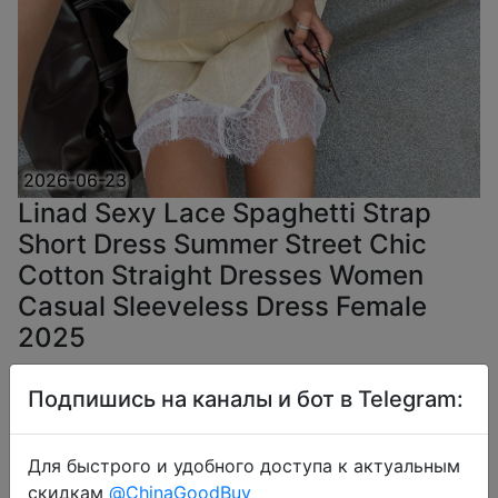
2026-06-23
Linad Sexy Lace Spaghetti Strap
Short Dress Summer Street Chic
Cotton Straight Dresses Women
Casual Sleeveless Dress Female
2025
Подпишись на каналы и бот в Telegram:
$11.29
Для быстрого и удобного доступа к актуальным
скидкам
@ChinaGoodBuy