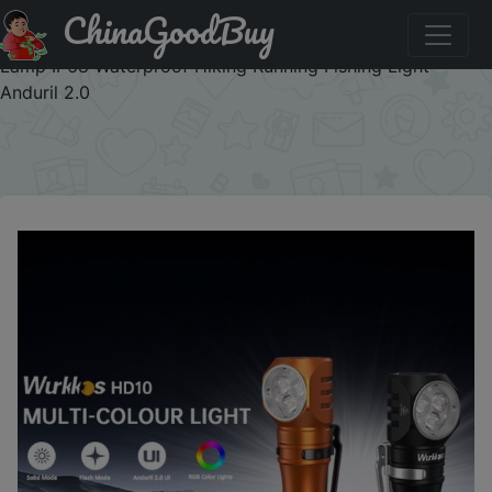
ChinaGoodBuy
Промокод на скидку :IFPEOIAI Wurkkos HD10 Mini
Headlamp 1200LM Rechargeable LED Torch 14500 EDC
Lamp IP68 Waterproof Hiking Running Fishing Light
Anduril 2.0
×