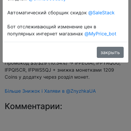
Промокод:
"IFPEOIAI"
Автоматический сборщик скидок
@SaleStack
Бот отслеживающий изменение цен в
Перейти в магазин
популярных интернет магазинах
@MyPrice_bot
закрыть
#Aliexpress
Промокод $3/$29 (10.34%) → IFPEOIAI, IFPYRQOU,
IFPQI5CR, IFPWS5QJ + знижка монетками 1209
Coins у додатку через розділ монет.
Більше Знижок і Халяви в @ZnyzhkaUA
Комментарии: