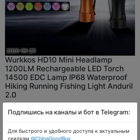
2026-06-23
Wurkkos HD10 Mini Headlamp
1200LM Rechargeable LED Torch
14500 EDC Lamp IP68 Waterproof
Hiking Running Fishing Light Anduril
2.0
Подпишись на каналы и бот в Telegram:
$14.3
Для быстрого и удобного доступа к актуальным
скидкам
@ChinaGoodBuy