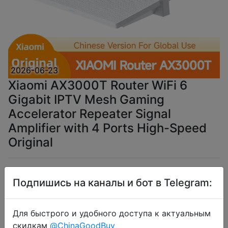
2026-06-23
Xiaomi AX3000T Router WiFi 6
Gigabit IPTV Mesh Gaming
Accelerator Repeater Signal
Amplifier with 4 Ports High-Speed
Original
$28.52
Подпишись на каналы и бот в Telegram:
Для быстрого и удобного доступа к актуальным
Промокод:
"BDUA04"
скидкам
@ChinaGoodBuy