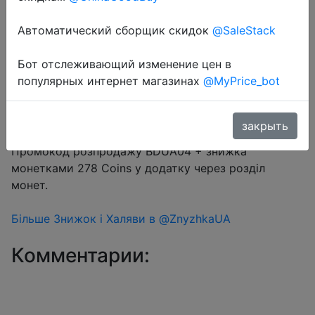
Автоматический сборщик скидок
@SaleStack
Перейти в магазин
Бот отслеживающий изменение цен в
популярных интернет магазинах
@MyPrice_bot
#Aliexpress
закрыть
Ціна за UK Adapter
Промокод розпродажу BDUA04 + знижка
монетками 278 Coins у додатку через розділ
монет.
Більше Знижок і Халяви в @ZnyzhkaUA
Комментарии: