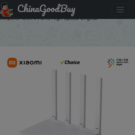
ChinaGoodBuy
Купить по скидке :BDUA04 Xiaomi AX3000T Router WiFi
6 Gigabit IPTV Mesh Gaming Accelerator Repeater Signal
Amplifier with 4 Ports High-Speed Original
×