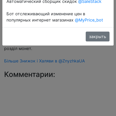
Автоматический сборщик скидок
@SaleStack
Бот отслеживающий изменение цен в
Перейти в магазин
популярных интернет магазинах
@MyPrice_bot
#Aliexpress
закрыть
Знижка монетками 299-336 Coins у додатку через
розділ монет.
Більше Знижок і Халяви в @ZnyzhkaUA
Комментарии: