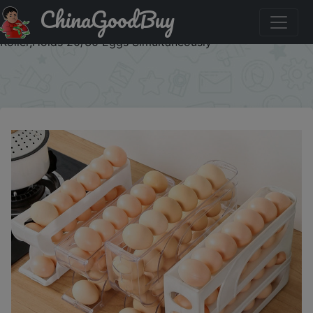
ChinaGoodBuy
Купить по распродаже : Egg Dispenser Automatic Rolling
Egg Tray Organizer, Space Saving Refrigerator Egg
Roller,Holds 20/30 Eggs Simultaneously
×