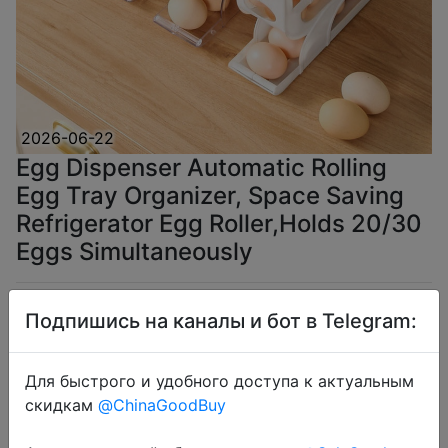
2026-06-22
Egg Dispenser Automatic Rolling
Egg Tray Organizer, Space Saving
Refrigerator Egg Roller,Holds 20/30
Eggs Simultaneously
$2.09
Подпишись на каналы и бот в Telegram:
Для быстрого и удобного доступа к актуальным
скидкам
@ChinaGoodBuy
Coins