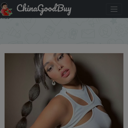
ChinaGoodBuy
Скидка на: Girls Asymmetrical Hollow Knitted Vest Solid
Color round Neck Short-Sleeved Summer Sexy Top for
Kids
×