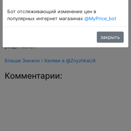
Перейти в магазин
Бот отслеживающий изменение цен в
популярных интернет магазинах
@MyPrice_bot
#Aliexpress
закрыть
Знижка монетками 193-215 Coins у додатку через
розділ монет.
Більше Знижок і Халяви в @ZnyzhkaUA
Комментарии: