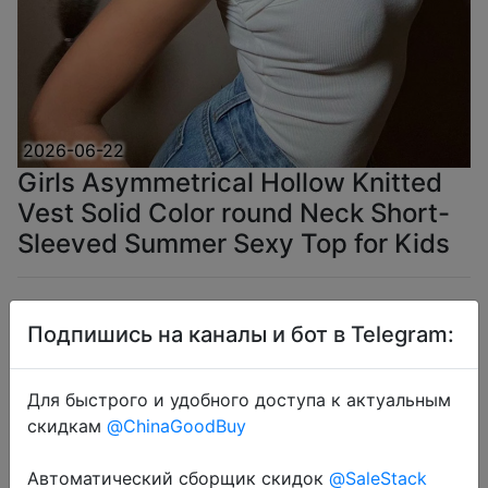
2026-06-22
Girls Asymmetrical Hollow Knitted
Vest Solid Color round Neck Short-
Sleeved Summer Sexy Top for Kids
$3.38
Подпишись на каналы и бот в Telegram:
Для быстрого и удобного доступа к актуальным
Coins
скидкам
@ChinaGoodBuy
Автоматический сборщик скидок
@SaleStack