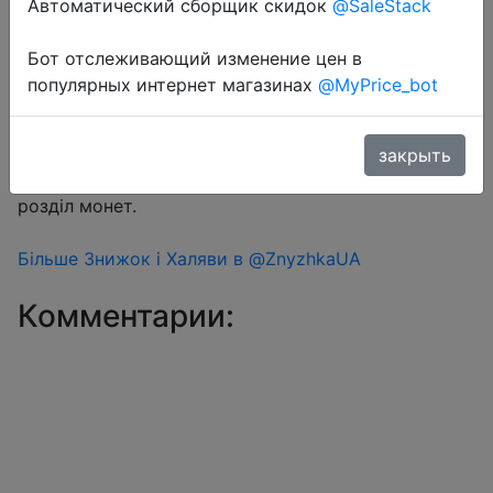
Автоматический сборщик скидок
@SaleStack
Бот отслеживающий изменение цен в
Перейти в магазин
популярных интернет магазинах
@MyPrice_bot
#Aliexpress
закрыть
Знижка монетками 288 Coins у додатку через
розділ монет.
Більше Знижок і Халяви в @ZnyzhkaUA
Комментарии: