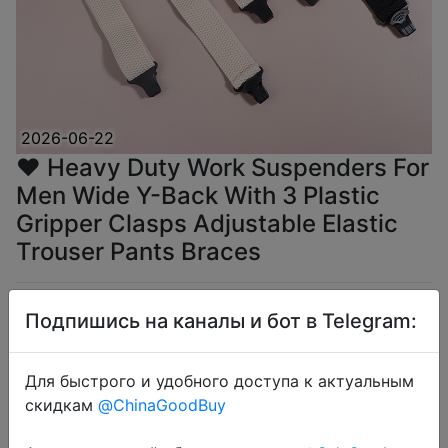
2026-06-22
❤️ Heavy Duty Work Suspenders For
Men Wide Y-Back With 3 Plastic
Gripper Clasps Adjustable Elastic
Trouser Pants Braces
$2.44
Подпишись на каналы и бот в Telegram:
Для быстрого и удобного доступа к актуальным
скидкам
@ChinaGoodBuy
Coins