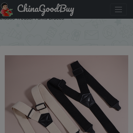
ChinaGoodBuy
Купить по акции: ❤️ Heavy Duty Work Suspenders For
Men Wide Y-Back With 3 Plastic Gripper Clasps Adjustable
Elastic Trouser Pants Braces
×