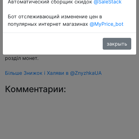
Автоматический сборщик скидок
@SaleStack
Бот отслеживающий изменение цен в
Перейти в магазин
популярных интернет магазинах
@MyPrice_bot
#Aliexpress
закрыть
Знижка монетками 298-406 Coins у додатку через
розділ монет.
Більше Знижок і Халяви в @ZnyzhkaUA
Комментарии: