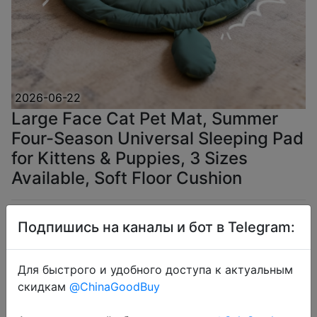
2026-06-22
Large Face Cat Pet Mat, Summer
Four-Season Universal Sleeping Pad
for Kittens & Puppies, 3 Sizes
Available, Soft Floor Cushion
$2.05
Подпишись на каналы и бот в Telegram:
Для быстрого и удобного доступа к актуальным
скидкам
@ChinaGoodBuy
Coins