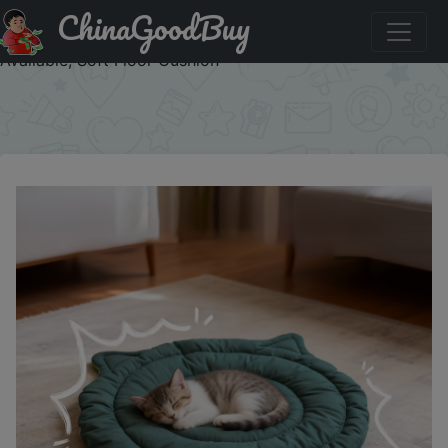
ChinaGoodBuy
Акция на: Large Face Cat Pet Mat, Summer Four-Season
Universal Sleeping Pad for Kittens & Puppies, 3 Sizes
Available, Soft Floor Cushion
×