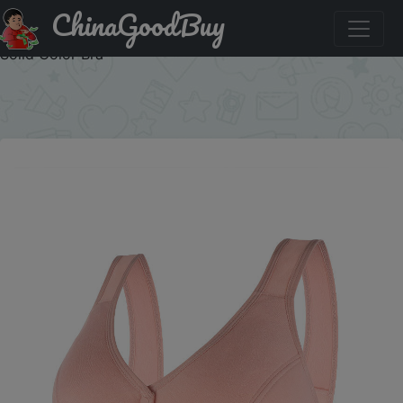
ChinaGoodBuy
Купить: Fashionable Ultra-thin Soft and Comfortable Vest
Style Fixed Cup Underwear Ladies Front Button Plus Size
Solid Color Bra
×