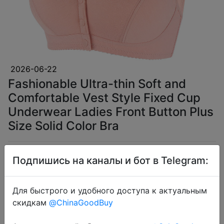
2026-06-22
Fashionable Ultra-thin Soft and
Comfortable Vest Style Fixed Cup
Underwear Ladies Front Button Plus
Size Solid Color Bra
$2.26
Подпишись на каналы и бот в Telegram:
Для быстрого и удобного доступа к актуальным
скидкам
@ChinaGoodBuy
Coins