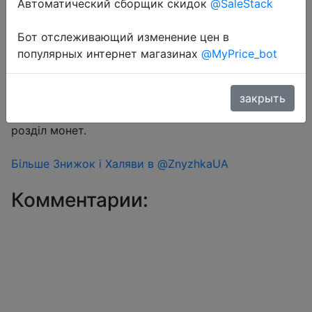
Автоматический сборщик скидок
@SaleStack
Бот отслеживающий изменение цен в
Перейти в магазин
популярных интернет магазинах
@MyPrice_bot
#Aliexpress
закрыть
Знижка монетками 264-308 Coins у додатку через
розділ монет.
Більше Знижок і Халяви в @ZnyzhkaUA
Комментарии: