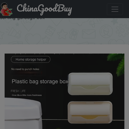
ChinaGoodBuy
Купить по скидке: Toilet garbage bag storage box, no
punching, simple wall mounted collector, kitchen pull-out
sorting garbage box
×