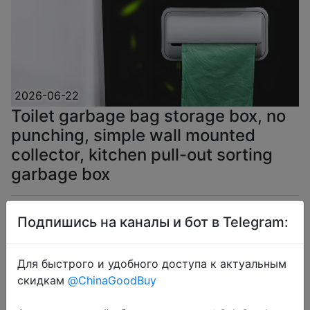
2026-06-22
Toilet garbage bag storage box, no
punching, simple wall mounted
collector, kitchen pull-out sorting
garbage box
$2.16
Подпишись на каналы и бот в Telegram:
Для быстрого и удобного доступа к актуальным
скидкам
@ChinaGoodBuy
Coins