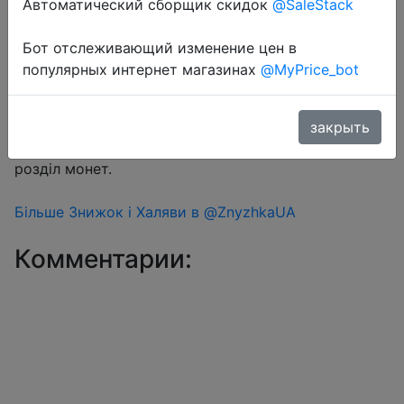
Автоматический сборщик скидок
@SaleStack
Бот отслеживающий изменение цен в
Перейти в магазин
популярных интернет магазинах
@MyPrice_bot
#Aliexpress
закрыть
Знижка монетками 159 Coins у додатку через
розділ монет.
Більше Знижок і Халяви в @ZnyzhkaUA
Комментарии: