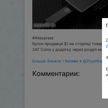
2026-06-21
#Aliexpress
Д
Купон продавця $1 на сторінці товару
247 Coins у додатку через розділ моне
Більше Знижок і Халяви в @ZnyzhkaUA
Комментарии: