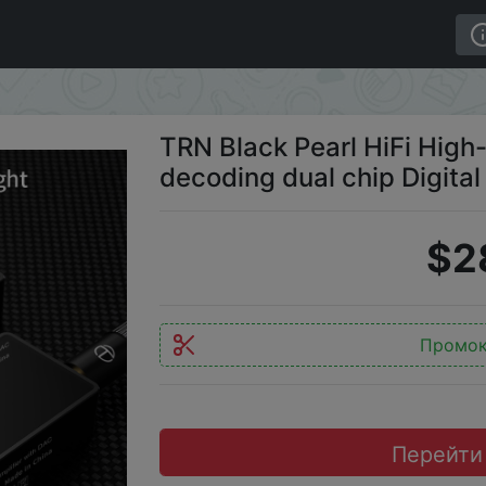
rmance DAC decoding dual chip Digital Audio Decoder
TRN Black Pearl HiFi Hig
decoding dual chip Digita
$2
Промо
Перейти