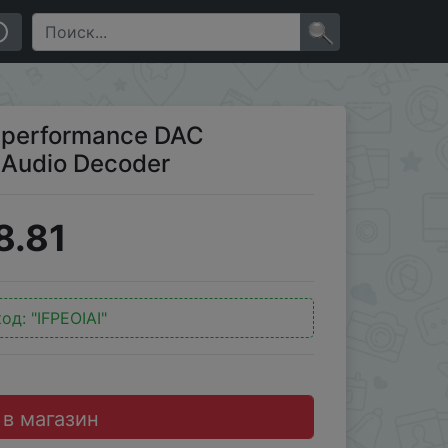
×
h-performance DAC
l Audio Decoder
8.81
код:
"IFPEOIAI"
 в магазин