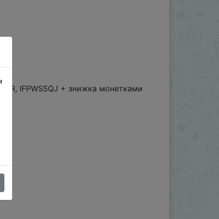
м
PQI5CR, IFPWS5QJ + знижка монетками