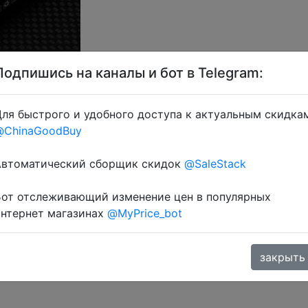
Подпишись на каналы и бот в Telegram:
ля быстрого и удобного доступа к актуальным скидка
 + промокод $3/$29 (10.34%) → IFPEOIAI, IFPYRQOU, IF
@ChinaGoodBuy
т.
Автоматический сборщик скидок
@SaleStack
Бот отслеживающий изменение цен в популярных
интернет магазинах
@MyPrice_bot
закрыть