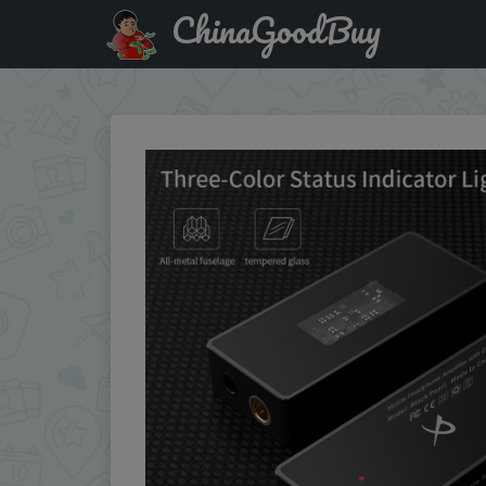
ChinaGoodBuy
Код на скидку :IFPEOIAI TRN Black Pearl HiFi High-perfo