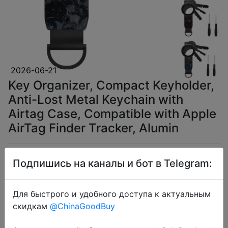
2026-06-21
Key Organizer, Compact Keyholder,
Anti-Lost Metal Keychain with
Airtag Case, Compatible with Apple
AirTag Finder Tracker, Alumin
$4.51
Подпишись на каналы и бот в Telegram:
Для быстрого и удобного доступа к актуальным
скидкам
@ChinaGoodBuy
Coins