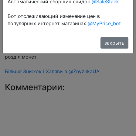
Автоматический сборщик скидок
@SaleStack
Бот отслеживающий изменение цен в
Перейти в магазин
популярных интернет магазинах
@MyPrice_bot
#Aliexpress
закрыть
Знижка монетками 226 Coins у додатку через
розділ монет.
Більше Знижок і Халяви в @ZnyzhkaUA
Комментарии: