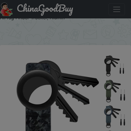
ChinaGoodBuy
Скидка на: Key Organizer, Compact Keyholder, Anti-Lost
Metal Keychain with Airtag Case, Compatible with Apple
AirTag Finder Tracker, Alumin
×