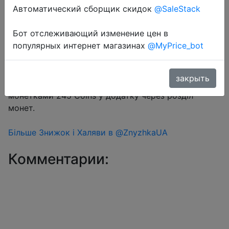
Автоматический сборщик скидок
@SaleStack
Перейти в магазин
Бот отслеживающий изменение цен в
популярных интернет магазинах
@MyPrice_bot
#Aliexpress
закрыть
Купон продавця $1 на сторінці товару + знижка
монетками 245 Coins у додатку через розділ
монет.
Більше Знижок і Халяви в @ZnyzhkaUA
Комментарии: