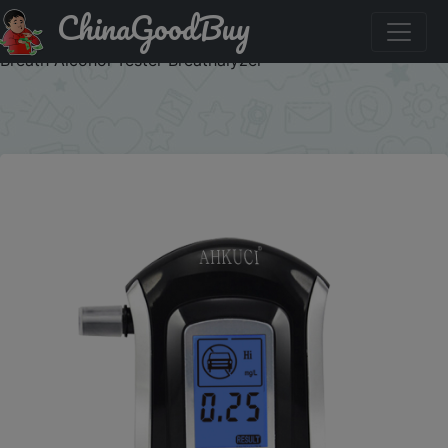
ChinaGoodBuy
Купить по распродаже : AT-6000, Discount Plastic
Freeshipping Dropshipping Prefessional Personal Digital
Breath Alcohol Tester Breathalyzer
×