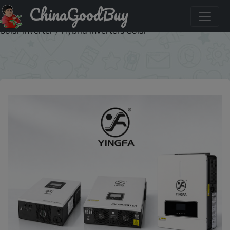
ChinaGoodBuy
Промокод на скидку :MYUA18 Inventory in Ukraine /
4.2kW 24V / 3kW 24V / 1.2kW 12V/ 220V MPPT Off Grid
Solar Inverter / Hybrid Inverters Solar
×