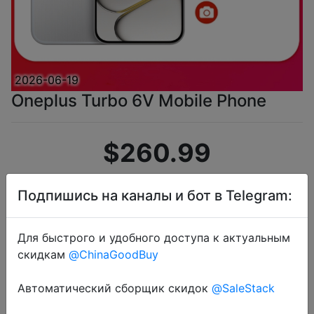
2026-06-19
Oneplus Turbo 6V Mobile Phone
$260.99
Подпишись на каналы и бот в Telegram:
Промокод:
"MYUA30"
Для быстрого и удобного доступа к актуальным
скидкам
@ChinaGoodBuy
Перейти в магазин
Автоматический сборщик скидок
@SaleStack