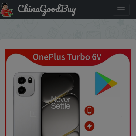
ChinaGoodBuy
Купить с промокодом :MYUA30 Oneplus Turbo 6V
Mobile Phone
×