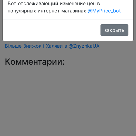
Бот отслеживающий изменение цен в
#Aliexpress
популярных интернет магазинах
@MyPrice_bot
Промокод розпродажув MYUA30 + знижка
монетками 200 Coins у додатку через розділ
закрыть
монет.
Більше Знижок і Халяви в @ZnyzhkaUA
Комментарии: