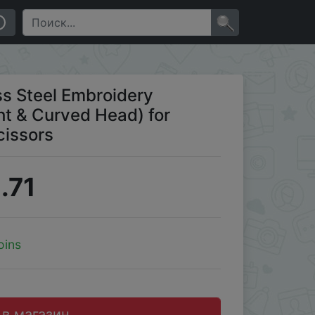
Crafts Sewing Scissors
×
ss Steel Embroidery
ght & Curved Head) for
cissors
.71
oins
 в магазин