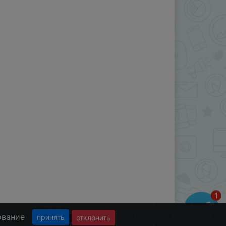
ование
принять
отклонить