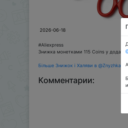
2026-06-18
Д
#Aliexpress
Знижка монетками 115 Coins у додатку
Більше Знижок і Халяви в @ZnyzhkaUA
Комментарии: