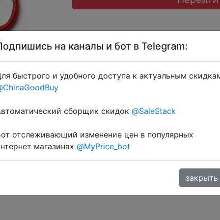
Подпишись на каналы и бот в Telegram:
ля быстрого и удобного доступа к актуальным скидка
@ChinaGoodBuy
 через розділ монет.
Автоматический сборщик скидок
@SaleStack
Бот отслеживающий изменение цен в популярных
интернет магазинах
@MyPrice_bot
закрыть