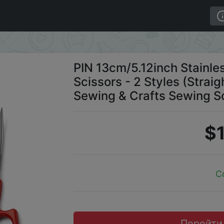
cissors - 2 Styles (Straight & Curved Head) for Sewing & 
PIN 13cm/5.12inch Stainle
Scissors - 2 Styles (Strai
Sewing & Crafts Sewing S
$1
C
Перейти