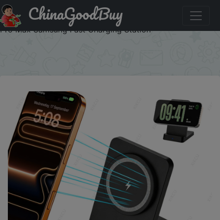
ChinaGoodBuy
Купить по акции: Magnetic Wireless Charger Foldable
Phone Holder Stand For Magsafe iPhone 17 16 15 14 13 12
Pro Max Samsung Fast Charging Station
×