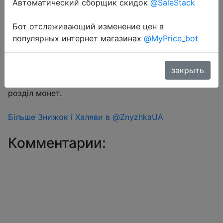
Автоматический сборщик скидок
@SaleStack
Бот отслеживающий изменение цен в
Перейти в магазин
популярных интернет магазинах
@MyPrice_bot
#Aliexpress
закрыть
Знижка монетками 338-376 Coins у додатку через
розділ монет.
Більше Знижок і Халяви в @ZnyzhkaUA
Комментарии: