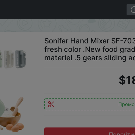
ight green appearance, fresh color .New food grade high 
Sonifer Hand Mixer SF-70
fresh color .New food gra
materiel .5 gears sliding a
$1
Промо
Перейти