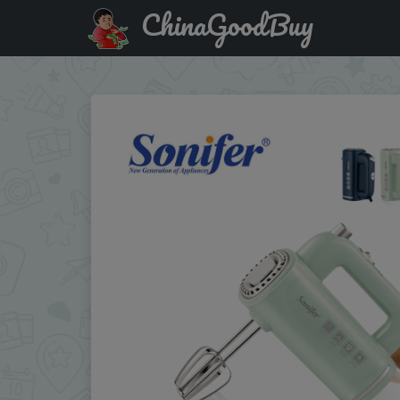
ChinaGoodBuy
Купить с промокодом :AEUA4 Sonifer Hand Mixer SF-7034 .L