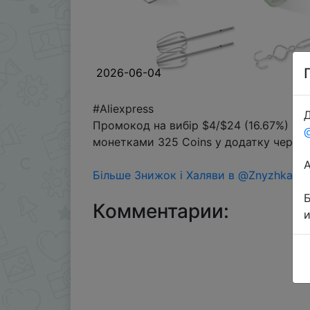
2026-06-04
#Aliexpress
Д
Промокод на вибір $4/$24 (16.67%) →
монетками 325 Coins у додатку через 
Більше Знижок і Халяви в @ZnyzhkaUA
Комментарии: