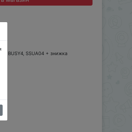
м
A04, BUSY4, SSUA04 + знижка