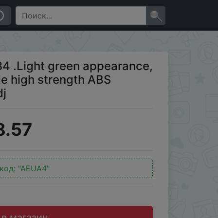
strength ABS materiel .5 gears sliding adj
×
34 .Light green appearance,
de high strength ABS
dj
8.57
код:
"AEUA4"
 в магазин