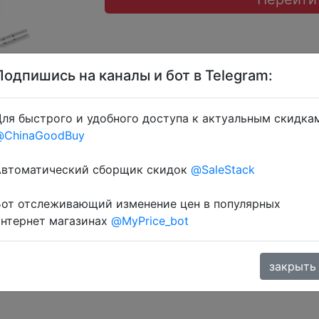
Подпишись на каналы и бот в Telegram:
ля быстрого и удобного доступа к актуальным скидка
 AEUA4, UACD4, LR04, SPEKA04, AEXP04, LRUKR04, EXPU
@ChinaGoodBuy
розділ монет.
Автоматический сборщик скидок
@SaleStack
Бот отслеживающий изменение цен в популярных
интернет магазинах
@MyPrice_bot
закрыть