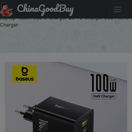
ChinaGoodBuy
Купить с промокодом :06JU02 Baseus 100W Fast
Charger GaN Charger For iPhone 17 16 Xiaomi Samsung
Laptop Tablet USB C Charger QC PD Charger USB Phone
Charger
×