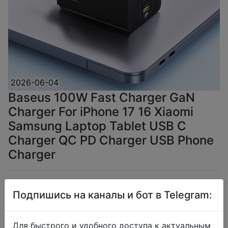
2026-06-04
Baseus 100W Fast Charger GaN
Charger For iPhone 17 16 Xiaomi
Samsung Laptop Tablet USB C
Charger QC PD Charger USB Phone
Charger
$18.8
Подпишись на каналы и бот в Telegram:
Для быстрого и удобного доступа к актуальным