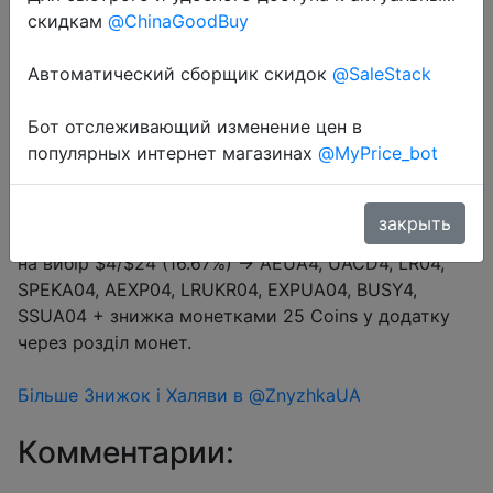
Промокод:
"06JU02"
скидкам
@ChinaGoodBuy
Автоматический сборщик скидок
@SaleStack
Перейти в магазин
Бот отслеживающий изменение цен в
популярных интернет магазинах
@MyPrice_bot
#Aliexpress
закрыть
Купон продавця $2 (промокод 06JU02) + промокод
на вибір $4/$24 (16.67%) → AEUA4, UACD4, LR04,
SPEKA04, AEXP04, LRUKR04, EXPUA04, BUSY4,
SSUA04 + знижка монетками 25 Coins у додатку
через розділ монет.
Більше Знижок і Халяви в @ZnyzhkaUA
Комментарии: