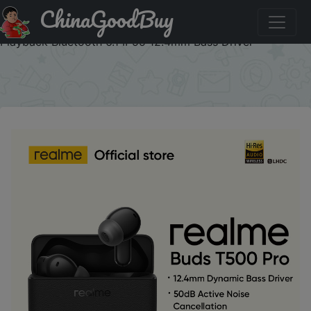
ChinaGoodBuy
Код на скидку :IXW10X realme Buds T500 Pro TWS
Earphones 50dB Noise Cancellation Up to 56 Hours of
Playback Bluetooth 6.1 IP55 12.4mm Bass Driver
×