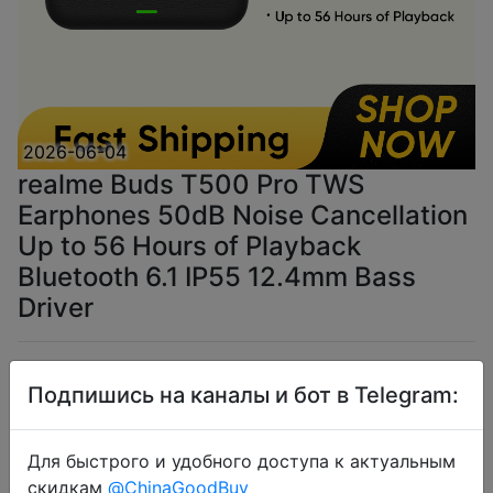
2026-06-04
realme Buds T500 Pro TWS
Earphones 50dB Noise Cancellation
Up to 56 Hours of Playback
Bluetooth 6.1 IP55 12.4mm Bass
Driver
$23.71
Подпишись на каналы и бот в Telegram:
Для быстрого и удобного доступа к актуальным
Промокод:
"IXW10X"
скидкам
@ChinaGoodBuy