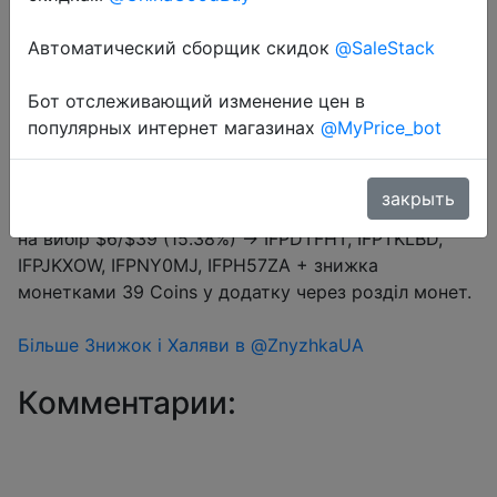
Автоматический сборщик скидок
@SaleStack
Перейти в магазин
Бот отслеживающий изменение цен в
популярных интернет магазинах
@MyPrice_bot
#Aliexpress
закрыть
Купон продавця $9 (промокод IXW10X) + промокод
на вибір $6/$39 (15.38%) → IFPDTFHT, IFPTKLBD,
IFPJKXOW, IFPNY0MJ, IFPH57ZA + знижка
монетками 39 Coins у додатку через розділ монет.
Більше Знижок і Халяви в @ZnyzhkaUA
Комментарии: