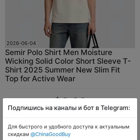
2026-06-04
Semir Polo Shirt Men Moisture
Wicking Solid Color Short Sleeve T-
Shirt 2025 Summer New Slim Fit
Top for Active Wear
$8.63
Подпишись на каналы и бот в Telegram:
Для быстрого и удобного доступа к актуальным
Промокод:
"AEUA2"
скидкам
@ChinaGoodBuy