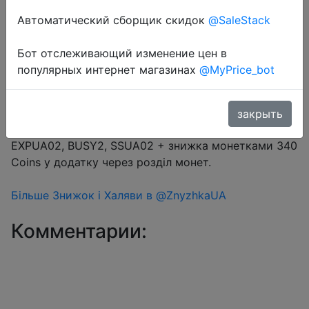
Автоматический сборщик скидок
@SaleStack
Перейти в магазин
Бот отслеживающий изменение цен в
популярных интернет магазинах
@MyPrice_bot
#Aliexpress
Промокод на вибір $2/$12 (16.67%) → AEUA2,
закрыть
UACD2, LR02, SPEKA02, AEXP02, LRUKR02,
EXPUA02, BUSY2, SSUA02 + знижка монетками 340
Coins у додатку через розділ монет.
Більше Знижок і Халяви в @ZnyzhkaUA
Комментарии: