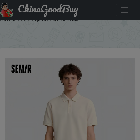
ChinaGoodBuy
Код на скидку :AEUA2 Semir Polo Shirt Men Moisture
Wicking Solid Color Short Sleeve T-Shirt 2025 Summer
New Slim Fit Top for Active Wear
×