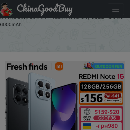
ChinaGoodBuy
Код на скидку :5IU6GTODQGT9 【World Premiere】
Global Version Xiaomi Redmi Note 15 MTK Helio G100-
Ultra Smartphone 6.77" AMOLED display 108MP camera
6000mAh
×