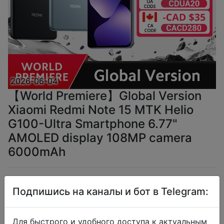
2026-06-04
【World Premiere】Global Version
Xiaomi Redmi Note 15 MTK Helio
G100-Ultra Smartphone 6.77"
AMOLED display 108MP camera
6000mAh
$133.4
Подпишись на каналы и бот в Telegram:
Для быстрого и удобного доступа к актуальным