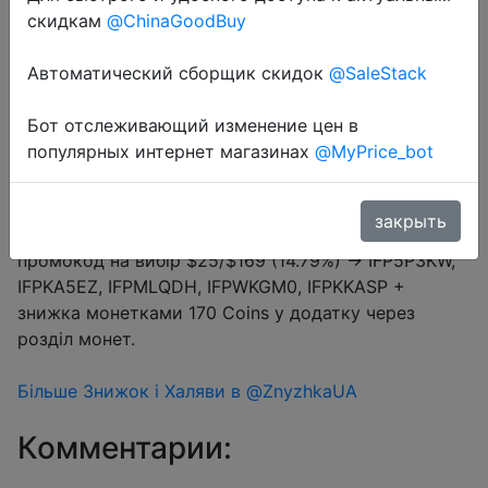
Промокод:
"5IU6GTODQGT9"
скидкам
@ChinaGoodBuy
Автоматический сборщик скидок
@SaleStack
Перейти в магазин
Бот отслеживающий изменение цен в
популярных интернет магазинах
@MyPrice_bot
#Aliexpress
закрыть
Купон продавця $10 (промокод 5IU6GTODQGT9) +
промокод на вибір $25/$169 (14.79%) → IFP5P3KW,
IFPKA5EZ, IFPMLQDH, IFPWKGM0, IFPKKASP +
знижка монетками 170 Coins у додатку через
розділ монет.
Більше Знижок і Халяви в @ZnyzhkaUA
Комментарии: