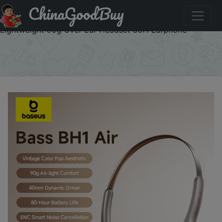
ChinaGoodBuy
Код на скидку :AEBAUA Baseus BH1 Air Wireless
Headphones Bluetooth 6.0 ENC Noise Cancellation
Lightweight 90g Over Ear Headset 80H Earphone
×