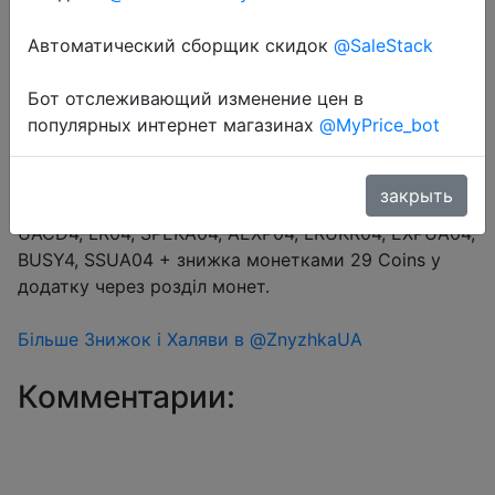
Автоматический сборщик скидок
@SaleStack
Перейти в магазин
Бот отслеживающий изменение цен в
популярных интернет магазинах
@MyPrice_bot
#Aliexpress
Купон продавця $10 (промокод AEBAUA) +
закрыть
промокод на вибір $4/$24 (16.67%) → AEUA4,
UACD4, LR04, SPEKA04, AEXP04, LRUKR04, EXPUA04,
BUSY4, SSUA04 + знижка монетками 29 Coins у
додатку через розділ монет.
Більше Знижок і Халяви в @ZnyzhkaUA
Комментарии: