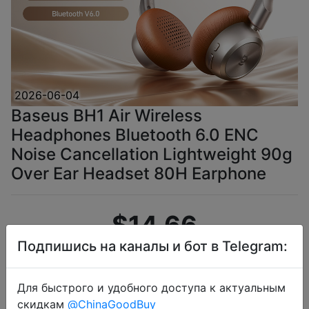
2026-06-04
Baseus BH1 Air Wireless
Headphones Bluetooth 6.0 ENC
Noise Cancellation Lightweight 90g
Over Ear Headset 80H Earphone
$14.66
Подпишись на каналы и бот в Telegram:
Промокод:
"AEBAUA"
Для быстрого и удобного доступа к актуальным
скидкам
@ChinaGoodBuy