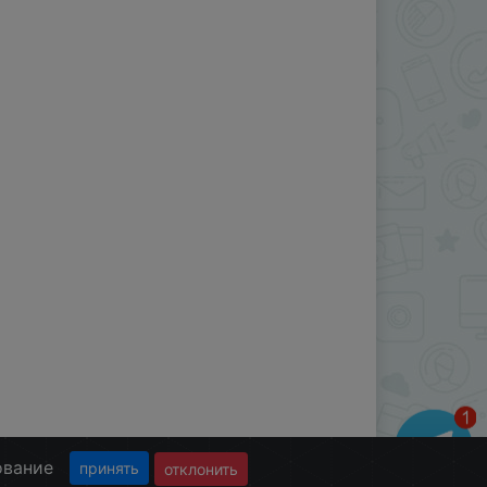
ование
принять
отклонить