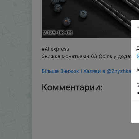
2026-06-03
Д
#Aliexpress
Знижка монетками 63 Coins у додатку 
Більше Знижок і Халяви в @ZnyzhkaUA
Комментарии: