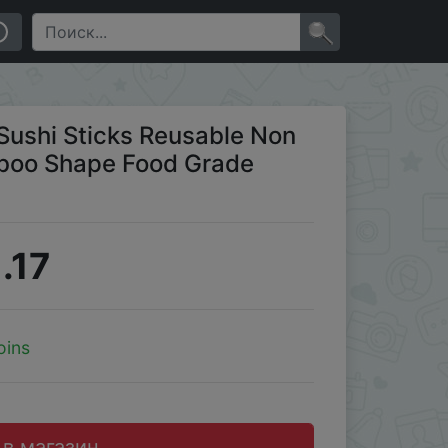
rade Chopsticks
×
Sushi Sticks Reusable Non
mboo Shape Food Grade
.17
oins
 в магазин