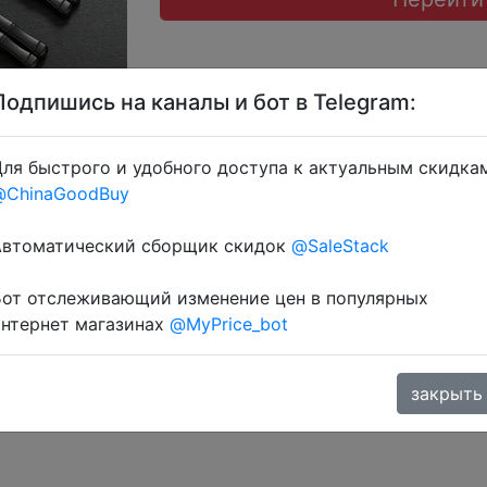
Подпишись на каналы и бот в Telegram:
ля быстрого и удобного доступа к актуальным скидка
@ChinaGoodBuy
через розділ монет.
Автоматический сборщик скидок
@SaleStack
Бот отслеживающий изменение цен в популярных
интернет магазинах
@MyPrice_bot
закрыть