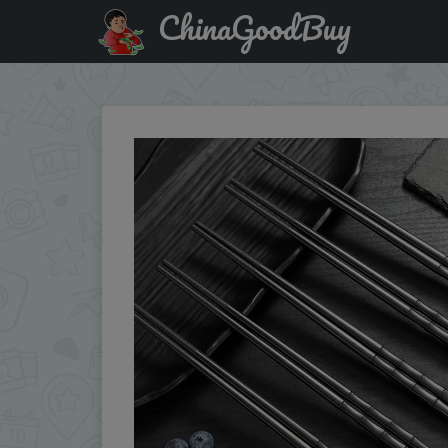
ChinaGoodBuy
Купить по скидке: Chinese Chopsticks Food Sushi Sticks