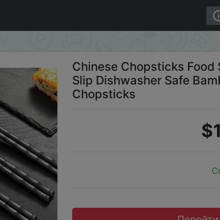
 Reusable Non Slip Dishwasher Safe Bamboo Shape Food G
Chinese Chopsticks Food 
Slip Dishwasher Safe Ba
Chopsticks
$1
C
Перейти