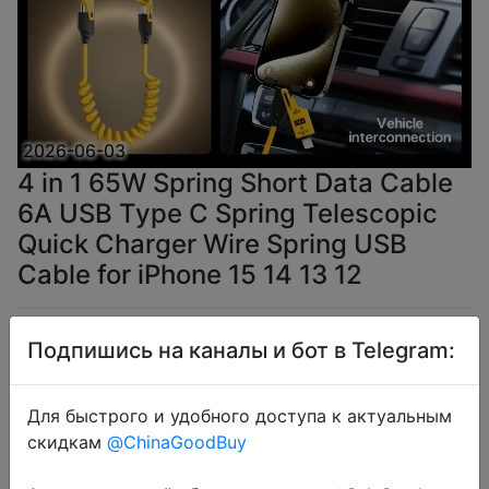
2026-06-03
4 in 1 65W Spring Short Data Cable
6A USB Type C Spring Telescopic
Quick Charger Wire Spring USB
Cable for iPhone 15 14 13 12
$1.92
Подпишись на каналы и бот в Telegram:
Для быстрого и удобного доступа к актуальным
скидкам
@ChinaGoodBuy
Coins