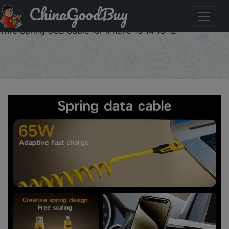
ChinaGoodBuy
Купить по распродаже : 4 in 1 65W Spring Short Data
Cable 6A USB Type C Spring Telescopic Quick Charger
Wire Spring USB Cable for iPhone 15 14 13 12
×