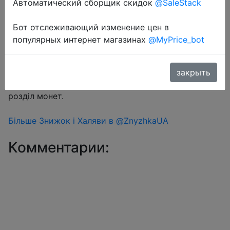
Автоматический сборщик скидок
@SaleStack
Бот отслеживающий изменение цен в
Перейти в магазин
популярных интернет магазинах
@MyPrice_bot
#Aliexpress
закрыть
Знижка монетками 212 Coins у додатку через
розділ монет.
Більше Знижок і Халяви в @ZnyzhkaUA
Комментарии: