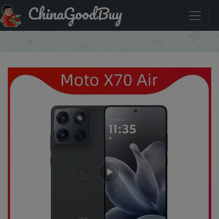
ChinaGoodBuy
Купить по скидке :AEUA35 Moto X70 Air Mobile Phone
×