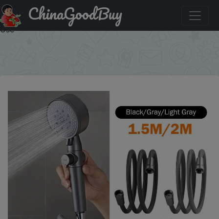
ChinaGoodBuy
Купить: Durable High Pressure Shower Hose 59 Inch Nylon
Rope Reinforced Universal Connector for Bathtub Home
Use
×