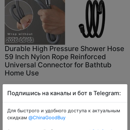
2026-06-03
Durable High Pressure Shower Hose
59 Inch Nylon Rope Reinforced
Universal Connector for Bathtub
Home Use
$2.43
Подпишись на каналы и бот в Telegram:
Для быстрого и удобного доступа к актуальным
скидкам
@ChinaGoodBuy
Coins