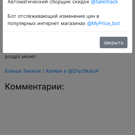
Автоматический сборщик скидок
@SaleStack
Бот отслеживающий изменение цен в
Перейти в магазин
популярных интернет магазинах
@MyPrice_bot
#Aliexpress
закрыть
Знижка монетками 134-157 Coins у додатку через
розділ монет.
Більше Знижок і Халяви в @ZnyzhkaUA
Комментарии: