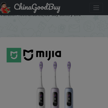
ChinaGoodBuy
Код на скидку :AEUA4 MIJIA Oscillation Electric
Toothbrush Pro,Smart 4 Modes,IPX8 Waterproof Sonic
Vibration Toothbrushes,180-day Battery Life
×