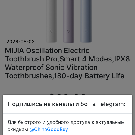
2026-06-03
MIJIA Oscillation Electric
Toothbrush Pro,Smart 4 Modes,IPX8
Waterproof Sonic Vibration
Toothbrushes,180-day Battery Life
$32.69
Подпишись на каналы и бот в Telegram:
Для быстрого и удобного доступа к актуальным
Промокод:
"AEUA4"
скидкам
@ChinaGoodBuy