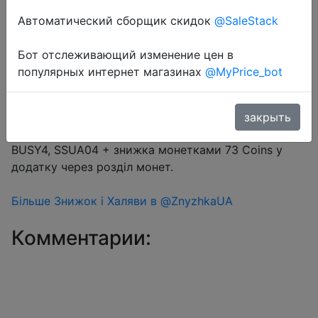
Автоматический сборщик скидок
@SaleStack
Перейти в магазин
Бот отслеживающий изменение цен в
популярных интернет магазинах
@MyPrice_bot
#Aliexpress
Промокод на вибір $4/$24 (16.67%) → AEUA4,
закрыть
UACD4, LR04, SPEKA04, AEXP04, LRUKR04, EXPUA04,
BUSY4, SSUA04 + знижка монетками 73 Coins у
додатку через розділ монет.
Більше Знижок і Халяви в @ZnyzhkaUA
Комментарии: