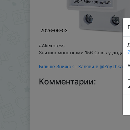
2026-06-03
Д
#Aliexpress
Знижка монетками 156 Coins у додатку
Більше Знижок і Халяви в @ZnyzhkaUA
Комментарии: