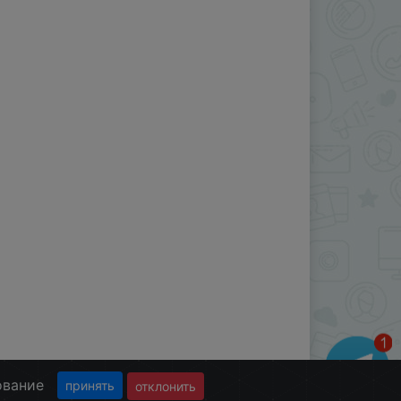
ование
принять
отклонить