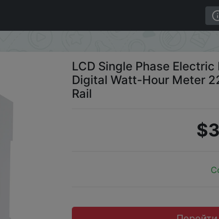
igital Watt-Hour Meter 220V 60A 50Hz Electric Din Rail
LCD Single Phase Electri
Digital Watt-Hour Meter 2
Rail
$3
C
Перейти