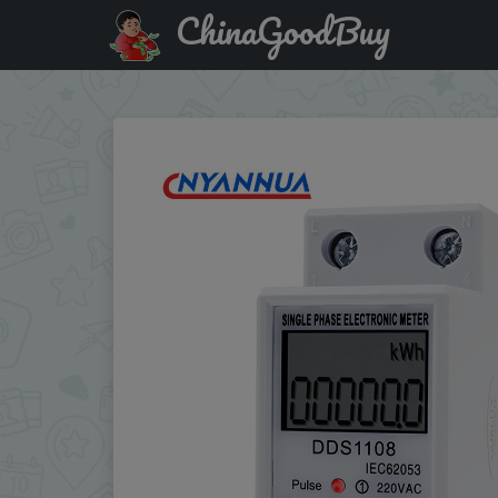
ChinaGoodBuy
Купить: LCD Single Phase Electric Energy Meter KWH AC D