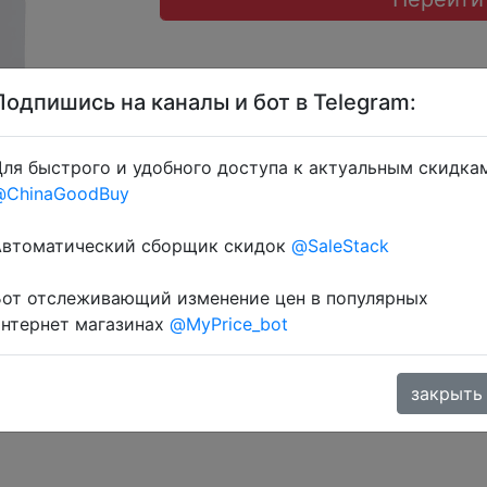
Подпишись на каналы и бот в Telegram:
ля быстрого и удобного доступа к актуальным скидка
@ChinaGoodBuy
 через розділ монет.
Автоматический сборщик скидок
@SaleStack
Бот отслеживающий изменение цен в популярных
интернет магазинах
@MyPrice_bot
закрыть