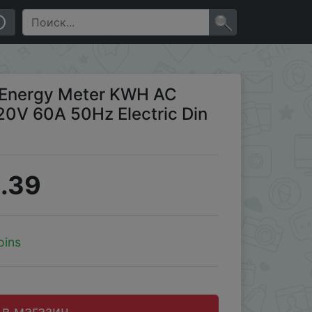
×
c Energy Meter KWH AC
20V 60A 50Hz Electric Din
.39
oins
 в магазин