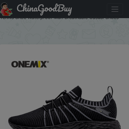
ChinaGoodBuy
Промокод на скидку :AEUA4 ONEMIX 2026 Men Running
Shoes Non-slip Shock Absorption Sneaker Lightweight
Tennis Shoe Waterproof Man Breathable Casual Shoes
×