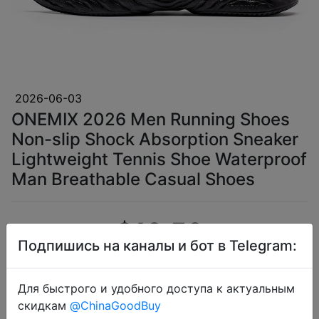
2026-06-03
ONEMIX 2026 Men Running Shoes
Non-slip Shock Absorption Sneaker
Lightweight Tennis Shoe Waterproof
Man Breathable Casual Shoes
$18.58
Подпишись на каналы и бот в Telegram:
Для быстрого и удобного доступа к актуальным
Промокод:
"AEUA4"
скидкам
@ChinaGoodBuy