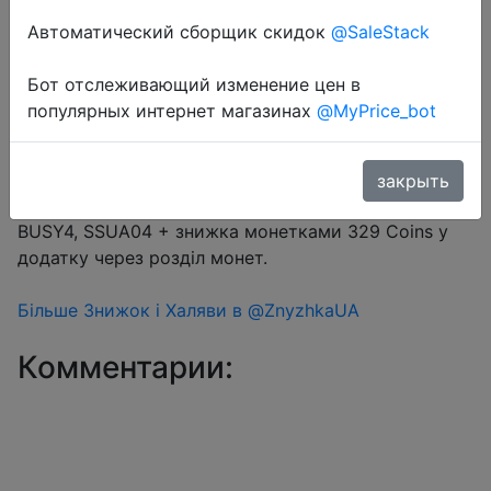
Автоматический сборщик скидок
@SaleStack
Перейти в магазин
Бот отслеживающий изменение цен в
популярных интернет магазинах
@MyPrice_bot
#Aliexpress
Промокод на вибір $4/$24 (16.67%) → AEUA4,
закрыть
UACD4, LR04, SPEKA04, AEXP04, LRUKR04, EXPUA04,
BUSY4, SSUA04 + знижка монетками 329 Coins у
додатку через розділ монет.
Більше Знижок і Халяви в @ZnyzhkaUA
Комментарии: