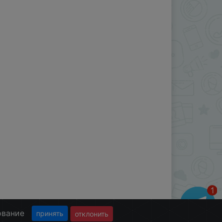
ование
принять
отклонить