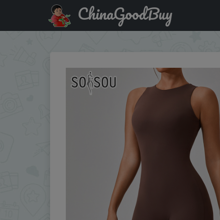
ChinaGoodBuy
Купить по распродаже : SOISOU One Piece Jumpsuit Wome