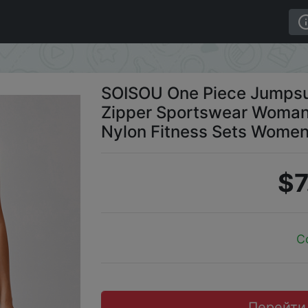
n Sleeveless Back Zipper Sportswear Woman Gym Yoga Sp
SOISOU One Piece Jumpsu
Zipper Sportswear Woman
Nylon Fitness Sets Women
$7
C
Перейти