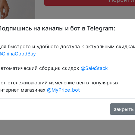
Подпишись на каналы и бот в Telegram:
ля быстрого и удобного доступа к актуальным скидка
@ChinaGoodBuy
 через розділ монет.
Автоматический сборщик скидок
@SaleStack
Бот отслеживающий изменение цен в популярных
интернет магазинах
@MyPrice_bot
закрыть