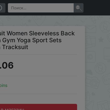
ort Sets Nylon Fitness Sets Women Tracksuit
×
it Women Sleeveless Back
 Gym Yoga Sport Sets
 Tracksuit
.06
oins
 в магазин