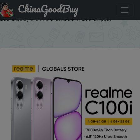
ChinaGoodBuy
Купить с промокодом :36D45Y realme C100i
Smartphone 7000mAh Battery 15W Charge 6.8" 120Hz
LCD Display IP64 NFC UNISOC T7250 Chipset
×