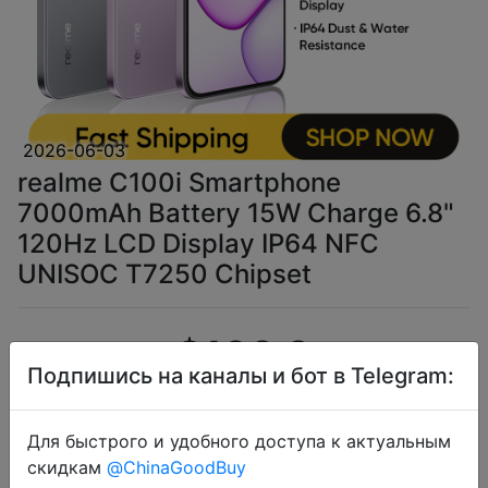
2026-06-03
realme C100i Smartphone
7000mAh Battery 15W Charge 6.8"
120Hz LCD Display IP64 NFC
UNISOC T7250 Chipset
$108.3
Подпишись на каналы и бот в Telegram:
Для быстрого и удобного доступа к актуальным
Промокод:
"36D45Y"
скидкам
@ChinaGoodBuy