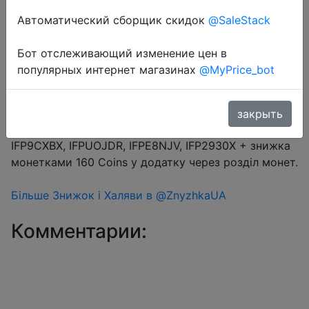
Автоматический сборщик скидок
@SaleStack
Перейти в магазин
Бот отслеживающий изменение цен в
популярных интернет магазинах
@MyPrice_bot
#Aliexpress
Купон продавця $30 (промокод 36D45Y) +
закрыть
промокод на вибір $20/$139 (14.39%) → IFP9P6CK,
IFP9CXBX, IFPUOJDR, IFPE8NJV, IFP2930X + знижка
монетками 160 Coins у додатку через розділ монет.
Більше Знижок і Халяви в @ZnyzhkaUA
Комментарии: