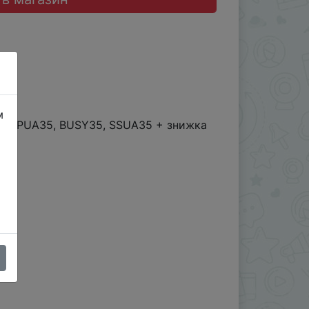
м
, EXPUA35, BUSY35, SSUA35 + знижка