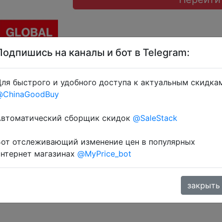
Подпишись на каналы и бот в Telegram:
ля быстрого и удобного доступа к актуальным скидка
 → AEUA35, UACD35, LRA35, SPEKA35, AEXR35, LRUKR35
@ChinaGoodBuy
озділ монет. розділ монет.
Автоматический сборщик скидок
@SaleStack
Бот отслеживающий изменение цен в популярных
интернет магазинах
@MyPrice_bot
закрыть