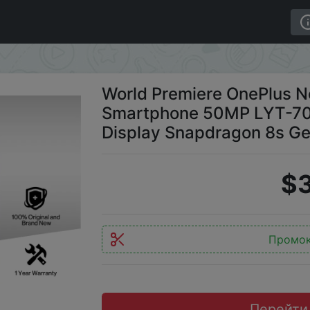
ord 5 Global Version Smartphone 50MP LYT-700 Camera 
World Premiere OnePlus No
Smartphone 50MP LYT-7
Display Snapdragon 8s G
$
Промо
Перейти