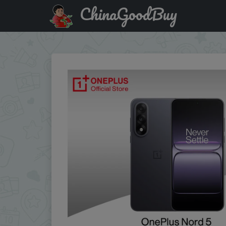
ChinaGoodBuy
Купить с промокодом :AEUA35 World Premiere OnePlus N