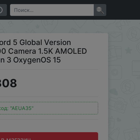
1.5K AMOLED Display Snapdragon 8s Gen 3 OxygenOS 15
×
rd 5 Global Version
00 Camera 1.5K AMOLED
en 3 OxygenOS 15
308
код:
"AEUA35"
 в магазин