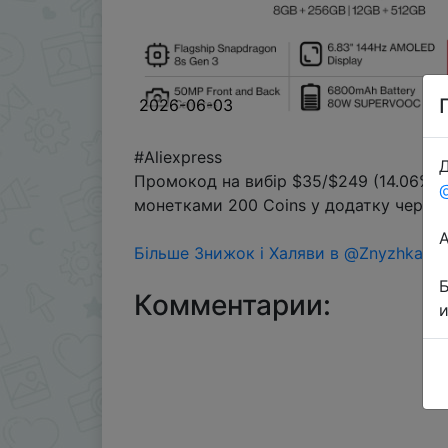
2026-06-03
#Aliexpress
Д
Промокод на вибір $35/$249 (14.06%)
монетками 200 Coins у додатку через р
Більше Знижок і Халяви в @ZnyzhkaUA
Комментарии: