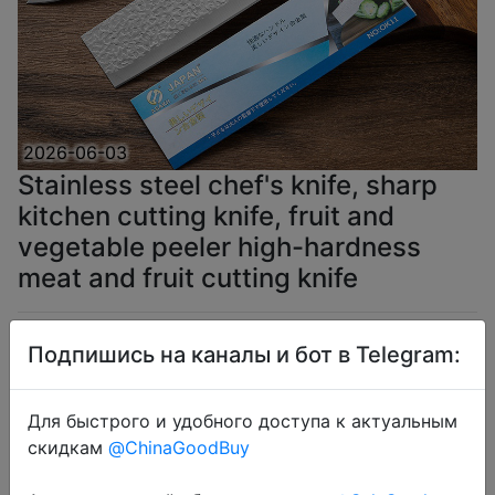
2026-06-03
Stainless steel chef's knife, sharp
kitchen cutting knife, fruit and
vegetable peeler high-hardness
meat and fruit cutting knife
$3.8
Подпишись на каналы и бот в Telegram:
Для быстрого и удобного доступа к актуальным
скидкам
@ChinaGoodBuy
Coins