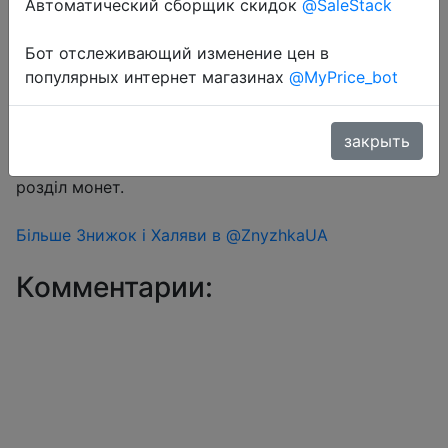
Автоматический сборщик скидок
@SaleStack
Бот отслеживающий изменение цен в
Перейти в магазин
популярных интернет магазинах
@MyPrice_bot
#Aliexpress
закрыть
Знижка монетками 123-126 Coins у додатку через
розділ монет.
Більше Знижок і Халяви в @ZnyzhkaUA
Комментарии: