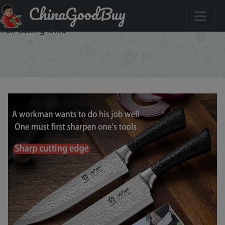
ChinaGoodBuy
Купить: Stainless steel chef's knife, sharp kitchen cutting
knife, fruit and vegetable peeler high-hardness meat and
fruit cutting knife
×