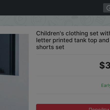
opard print letter printed tank top and elastic waist leopar
Children's clothing set wit
letter printed tank top and
shorts set
$3
Earl
Перейти