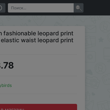
d print shorts set
×
h fashionable leopard print
 elastic waist leopard print
.78
ybirds
 в магазин