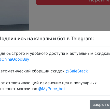
Подпишись на каналы и бот в Telegram:
ля быстрого и удобного доступа к актуальным скидка
@ChinaGoodBuy
Автоматический сборщик скидок
@SaleStack
ует.
телеграмм канале:
Бот отслеживающий изменение цен в популярных
интернет магазинах
@MyPrice_bot
закрыть