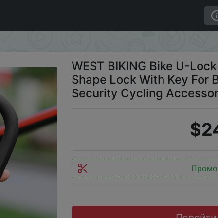
y Anti Theft U Shape Lock With Key For Bicycle Motorcyc
WEST BIKING Bike U-Lock 
Shape Lock With Key For 
Security Cycling Accessor
$2
Промо
Перейти