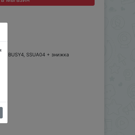
м
A04, BUSY4, SSUA04 + знижка