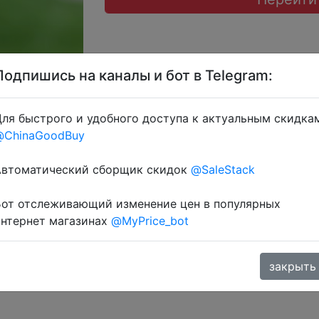
Подпишись на каналы и бот в Telegram:
ля быстрого и удобного доступа к актуальным скидка
 AEUA4, UACD4, LR04, SPEKA04, AEXP04, LRUKR04, EXPU
@ChinaGoodBuy
озділ монет.
Автоматический сборщик скидок
@SaleStack
Бот отслеживающий изменение цен в популярных
интернет магазинах
@MyPrice_bot
закрыть