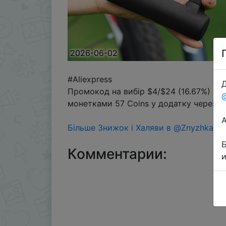
2026-06-02
#Aliexpress
Д
Промокод на вибір $4/$24 (16.67%) →
монетками 57 Coins у додатку через р
Більше Знижок і Халяви в @ZnyzhkaUA
Комментарии: