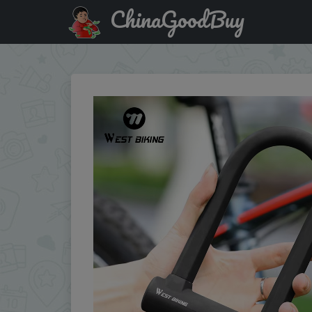
ChinaGoodBuy
Код на скидку :AEUA4 WEST BIKING Bike U-Lock Heavy Dut