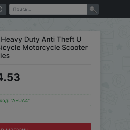
le Scooter Security Cycling Accessories
×
Heavy Duty Anti Theft U
Bicycle Motorcycle Scooter
ies
4.53
код:
"AEUA4"
 в магазин