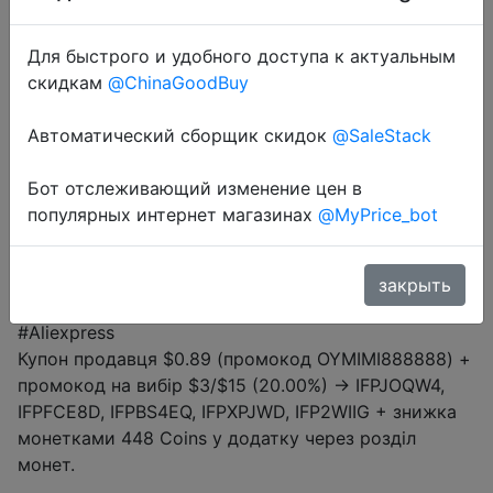
$17.24
Для быстрого и удобного доступа к актуальным
скидкам
@ChinaGoodBuy
Промокод:
"OYMIMI888888"
Автоматический сборщик скидок
@SaleStack
Бот отслеживающий изменение цен в
популярных интернет магазинах
@MyPrice_bot
Перейти в магазин
закрыть
#Aliexpress
Купон продавця $0.89 (промокод OYMIMI888888) +
промокод на вибір $3/$15 (20.00%) → IFPJOQW4,
IFPFCE8D, IFPBS4EQ, IFPXPJWD, IFP2WIIG + знижка
монетками 448 Coins у додатку через розділ
монет.