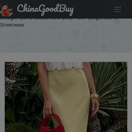
ChinaGoodBuy
Промокод на скидку :OYMIMI888888 Oymimi Elegant
Yellow Simple Women's Skirt Fashion High Waisted
Straight Skirts Casual New Solid Floor-Length Skirts
Streetwear
×