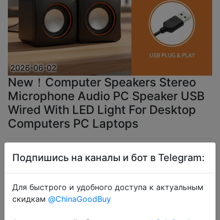
2026-06-02
New！Computer Speakers Stereo
Microphone Audio PC Speaker USB
Wired With LED Light For Desktop
Computers PC Laptops
$2.38
Подпишись на каналы и бот в Telegram:
Для быстрого и удобного доступа к актуальным
скидкам
@ChinaGoodBuy
Coins