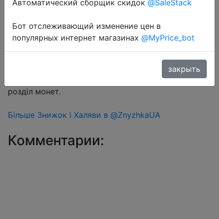
Автоматический сборщик скидок
@SaleStack
Бот отслеживающий изменение цен в
Перейти в магазин
популярных интернет магазинах
@MyPrice_bot
#Aliexpress
закрыть
Знижка монетками 306 Coins у додатку через
розділ монет.
Більше Знижок і Халяви в @ZnyzhkaUA
Комментарии: