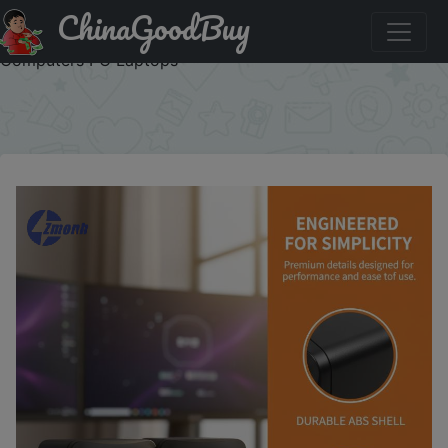
ChinaGoodBuy
Скидка на: New！Computer Speakers Stereo Microphone
Audio PC Speaker USB Wired With LED Light For Desktop
Computers PC Laptops
×