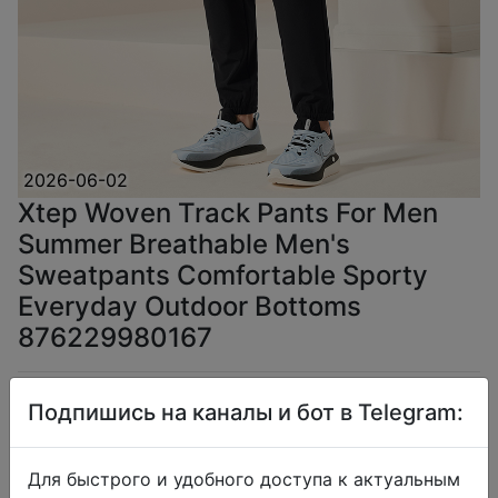
2026-06-02
Xtep Woven Track Pants For Men
Summer Breathable Men's
Sweatpants Comfortable Sporty
Everyday Outdoor Bottoms
876229980167
$11.88
Подпишись на каналы и бот в Telegram:
Для быстрого и удобного доступа к актуальным