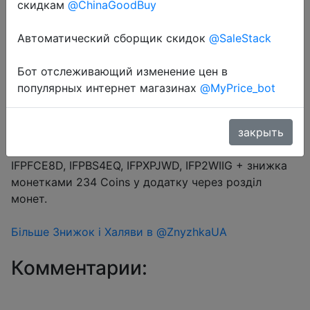
скидкам
@ChinaGoodBuy
Промокод:
"IFPJOQW4"
Автоматический сборщик скидок
@SaleStack
Бот отслеживающий изменение цен в
Перейти в магазин
популярных интернет магазинах
@MyPrice_bot
#Aliexpress
закрыть
Промокод на вибір $3/$15 (20.00%) → IFPJOQW4,
IFPFCE8D, IFPBS4EQ, IFPXPJWD, IFP2WIIG + знижка
монетками 234 Coins у додатку через розділ
монет.
Більше Знижок і Халяви в @ZnyzhkaUA
Комментарии: