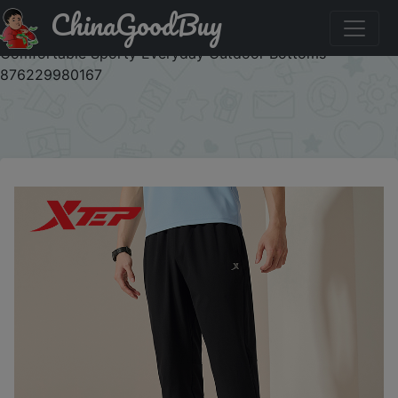
ChinaGoodBuy
Промокод на скидку :IFPJOQW4 Xtep Woven Track Pants
For Men Summer Breathable Men's Sweatpants
Comfortable Sporty Everyday Outdoor Bottoms
876229980167
×