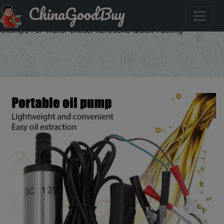
ChinaGoodBuy
Купить по распродаже : Portable Submersible Oil Pump
38mm 12V DC Mini Diesel Transfer Pump With Battery
Clamps For Water Diesel Kerosene Quick Fueling
×