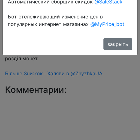
Автоматический сборщик скидок
@SaleStack
Бот отслеживающий изменение цен в
Перейти в магазин
популярных интернет магазинах
@MyPrice_bot
#Aliexpress
закрыть
Знижка монетками 413 Coins у додатку через
розділ монет.
Більше Знижок і Халяви в @ZnyzhkaUA
Комментарии: