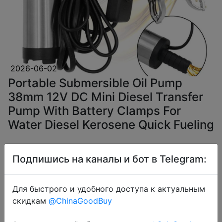
2026-06-02
Portable Submersible Oil Pump
38mm 12V DC Mini Diesel Transfer
Pump With Battery Clamps For
Water Diesel Kerosene Quick Fueling
$6.82
Подпишись на каналы и бот в Telegram:
Для быстрого и удобного доступа к актуальным
скидкам
@ChinaGoodBuy
Coins