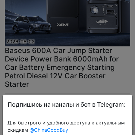
2026-06-02
Baseus 600A Car Jump Starter
Device Power Bank 6000mAh for
Car Battery Emergency Starting
Petrol Diesel 12V Car Booster
Starter
$36.4
Подпишись на каналы и бот в Telegram:
Для быстрого и удобного доступа к актуальным
скидкам
@ChinaGoodBuy
Промокод:
"IFPDTFHT"