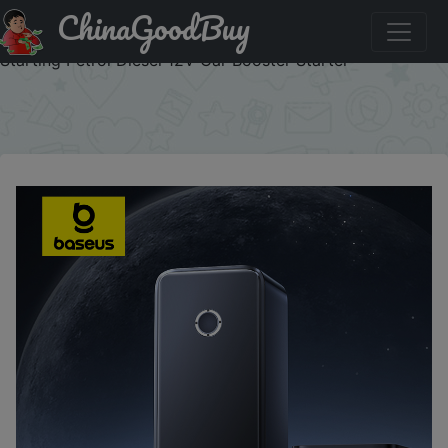
ChinaGoodBuy
Код на скидку :IFPDTFHT Baseus 600A Car Jump Starter
Device Power Bank 6000mAh for Car Battery Emergency
Starting Petrol Diesel 12V Car Booster Starter
×