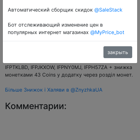
Автоматический сборщик скидок
@SaleStack
Бот отслеживающий изменение цен в
Перейти в магазин
популярных интернет магазинах
@MyPrice_bot
#Aliexpress
закрыть
Промокод на вибір $6/$39 (15.38%) → IFPDTFHT,
IFPTKLBD, IFPJKXOW, IFPNY0MJ, IFPH57ZA + знижка
монетками 43 Coins у додатку через розділ монет.
Більше Знижок і Халяви в @ZnyzhkaUA
Комментарии: