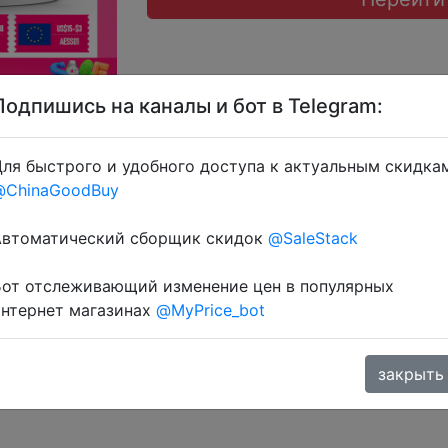
Подпишись на каналы и бот в Telegram:
ля быстрого и удобного доступа к актуальным скидка
IFPDTFHT, IFPTKLBD, IFPJKXOW, IFPNY0MJ, IFPH57ZA + з
@ChinaGoodBuy
Автоматический сборщик скидок
@SaleStack
Бот отслеживающий изменение цен в популярных
интернет магазинах
@MyPrice_bot
закрыть