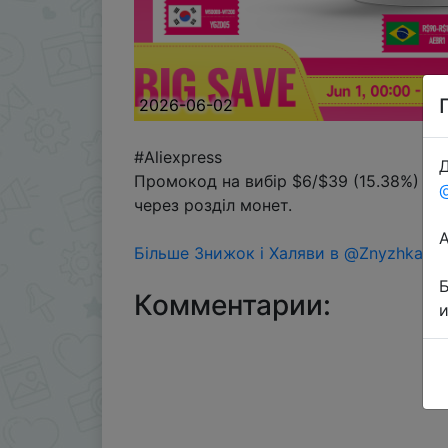
2026-06-02
#Aliexpress
Д
Промокод на вибір $6/$39 (15.38%) → 
через розділ монет.
Більше Знижок і Халяви в @ZnyzhkaUA
Комментарии: