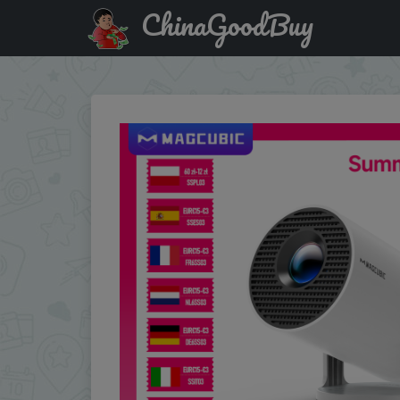
ChinaGoodBuy
Купить с промокодом :IFPDTFHT Magcubic Projector HY3