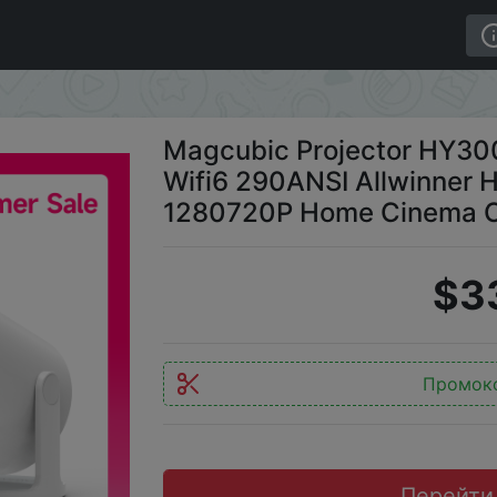
00 PRO 8K Android 14 Dual Wifi6 290ANSI Allwinner H72
Magcubic Projector HY300
Wifi6 290ANSI Allwinner 
1280720P Home Cinema Ou
$3
Промок
Перейти