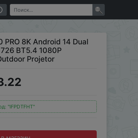
6 BT5.4 1080P 1280720P Home Cinema Outdoor Projetor
×
 PRO 8K Android 14 Dual
H726 BT5.4 1080P
tdoor Projetor
3.22
од:
"IFPDTFHT"
 в магазин