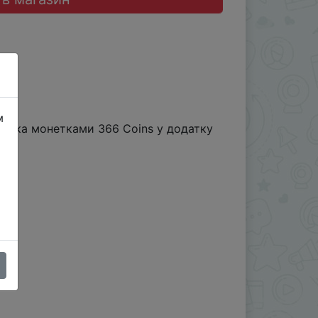
м
нижка монетками 366 Coins у додатку