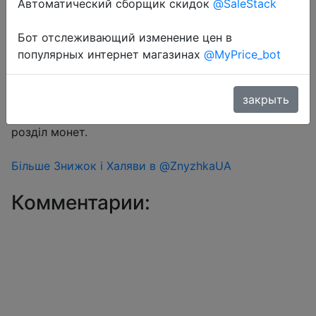
Автоматический сборщик скидок
@SaleStack
Бот отслеживающий изменение цен в
Перейти в магазин
популярных интернет магазинах
@MyPrice_bot
#Aliexpress
закрыть
Знижка монетками 24 Coins у додатку через
розділ монет.
Більше Знижок і Халяви в @ZnyzhkaUA
Комментарии: