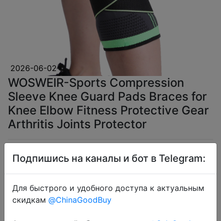
2026-06-02
WOSWEIR-Sports Compression
Sleeve Knee Guard Pads Braces for
Knee Elbow Fitness Protective Gear
Arthritis Joints Protector
$4.19
Подпишись на каналы и бот в Telegram:
Для быстрого и удобного доступа к актуальным
скидкам
@ChinaGoodBuy
Coins