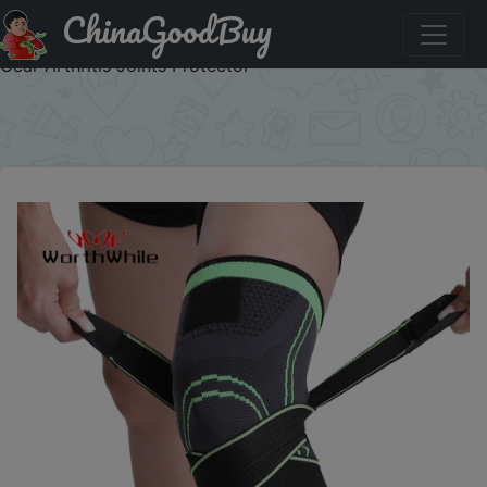
ChinaGoodBuy
Купить по скидке: WOSWEIR-Sports Compression Sleeve
Knee Guard Pads Braces for Knee Elbow Fitness Protective
Gear Arthritis Joints Protector
×