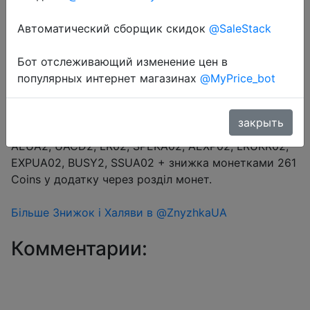
Автоматический сборщик скидок
@SaleStack
Перейти в магазин
Бот отслеживающий изменение цен в
популярных интернет магазинах
@MyPrice_bot
#Aliexpress
Купон продавця $1.04 на головній магазину за
закрыть
підписку + промокод на вибір $2/$12 (16.67%) →
AEUA2, UACD2, LR02, SPEKA02, AEXP02, LRUKR02,
EXPUA02, BUSY2, SSUA02 + знижка монетками 261
Coins у додатку через розділ монет.
Більше Знижок і Халяви в @ZnyzhkaUA
Комментарии: