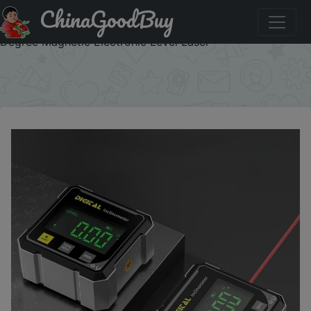
ChinaGoodBuy
Код на скидку :AEUA2 Pocket Digital Level Protractor
Inclinometer Professional Digital Display Angle Gauge 360
Degree Magnetic Electronic Level Laser
×