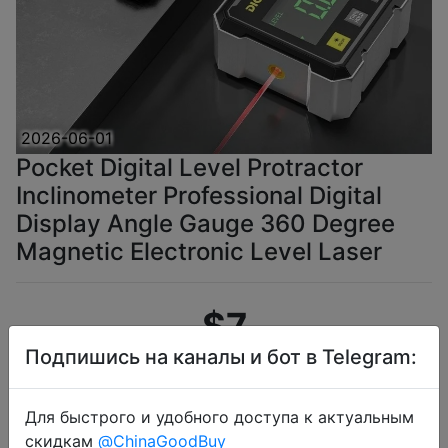
2026-06-01
Pocket Digital Level Protractor
Inclinometer Professional Digital
Display Angle Gauge 360 Degree
Magnetic Electronic Level Laser
$7
Подпишись на каналы и бот в Telegram:
Промокод:
"AEUA2"
Для быстрого и удобного доступа к актуальным
скидкам
@ChinaGoodBuy