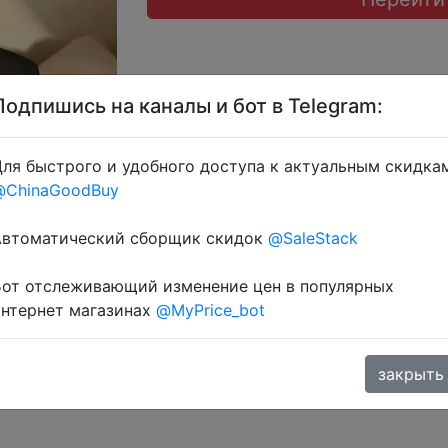
Подпишись на каналы и бот в Telegram:
ля быстрого и удобного доступа к актуальным скидка
@ChinaGoodBuy
 через розділ монет.
Автоматический сборщик скидок
@SaleStack
Бот отслеживающий изменение цен в популярных
интернет магазинах
@MyPrice_bot
закрыть