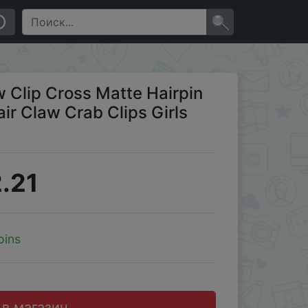
Clips Girls Korean Hair Accessories
×
 Clip Cross Matte Hairpin
ir Claw Crab Clips Girls
.21
oins
 в магазин