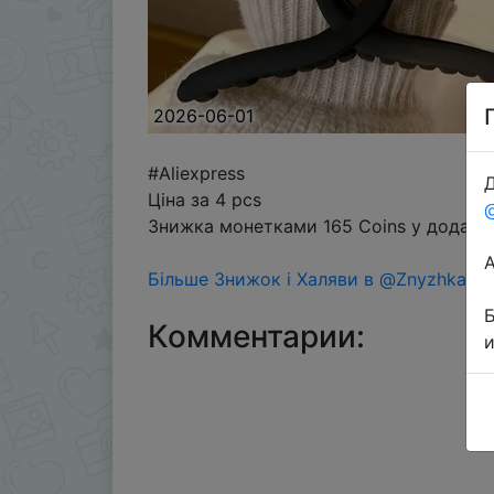
2026-06-01
#Aliexpress
Д
Ціна за 4 pcs
Знижка монетками 165 Coins у додатку
Більше Знижок і Халяви в @ZnyzhkaUA
Комментарии: