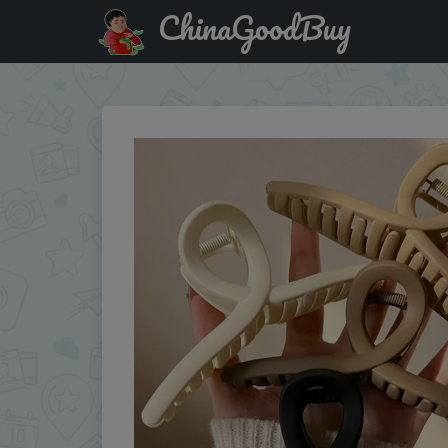
ChinaGoodBuy
Купить по распродаже : 1/2/4Pcs Women Hair Claw Clip Cro