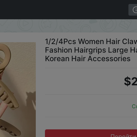
ss Matte Hairpin Fashion Hairgrips Large Hair Claw Crab 
1/2/4Pcs Women Hair Claw
Fashion Hairgrips Large Ha
Korean Hair Accessories
$2
C
Перейти