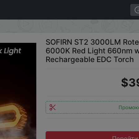
hlight SFT42R LED 6000K Red Light 660nm with UV 365n
SOFIRN ST2 3000LM Roter
6000K Red Light 660nm 
Rechargeable EDC Torch
$3
Промок
Перейти