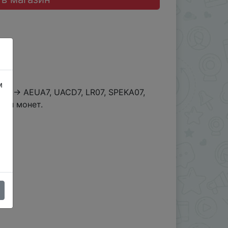
м
%) → AEUA7, UACD7, LR07, SPEKA07,
діл монет.