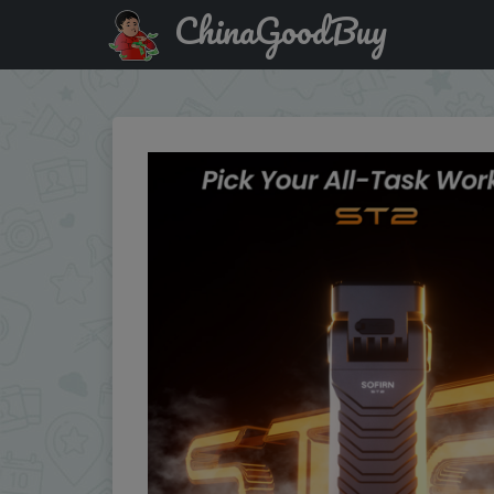
ChinaGoodBuy
Код на скидку :D5WQWG SOFIRN ST2 3000LM Rotery Flas