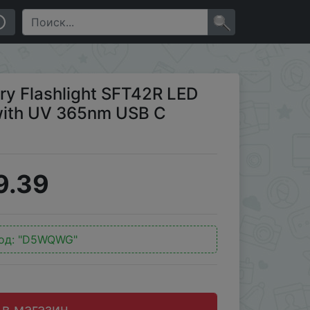
m USB C Rechargeable EDC Torch
×
y Flashlight SFT42R LED
with UV 365nm USB C
9.39
од:
"D5WQWG"
 в магазин