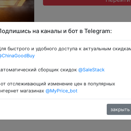
Подпишись на каналы и бот в Telegram:
ля быстрого и удобного доступа к актуальным скидка
на сторінці товару + промокод на вибір $7/$49 (14.29
@ChinaGoodBuy
A07 + знижка монетками 470 Coins у додатку через роз
Автоматический сборщик скидок
@SaleStack
Бот отслеживающий изменение цен в популярных
интернет магазинах
@MyPrice_bot
закрыть