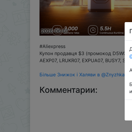
2026-06-01
#Aliexpress
Д
Купон продавця $3 (промокод D5WQWG) 
AEXP07, LRUKR07, EXPUA07, BUSY7, SSU
Більше Знижок і Халяви в @ZnyzhkaUA
Комментарии: