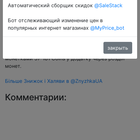
Автоматический сборщик скидок
@SaleStack
Перейти в магазин
Бот отслеживающий изменение цен в
популярных интернет магазинах
@MyPrice_bot
#Aliexpress
закрыть
Купон продавця $1 на сторінці товару + знижка
монетками 57-181 Coins у додатку через розділ
монет.
Більше Знижок і Халяви в @ZnyzhkaUA
Комментарии: