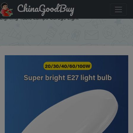
ChinaGoodBuy
Купить по акции: 220V E27 Super Bright LED Bulb 20W
30W 40W 60W 100W UFO Leds Lights Indoor Cold White
Lighting Table Lamps Garage Light
×