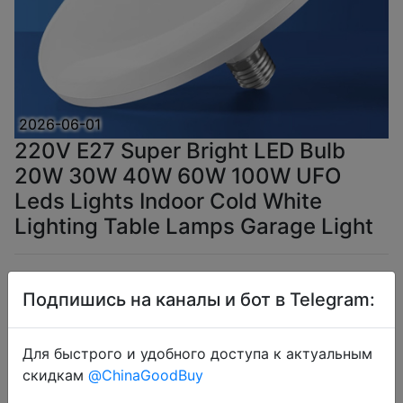
2026-06-01
220V E27 Super Bright LED Bulb
20W 30W 40W 60W 100W UFO
Leds Lights Indoor Cold White
Lighting Table Lamps Garage Light
$1.21
Подпишись на каналы и бот в Telegram:
Для быстрого и удобного доступа к актуальным
Coins
скидкам
@ChinaGoodBuy