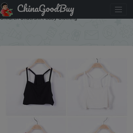
ChinaGoodBuy
Акция на: Candy Color Kids Underwear Model Cotton
Tops For Girls Teenager Girls Camisole Kids Singlets
Children Undershirt Baby Clothing
×