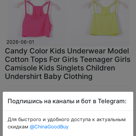
2026-06-01
Candy Color Kids Underwear Model
Cotton Tops For Girls Teenager Girls
Camisole Kids Singlets Children
Undershirt Baby Clothing
$1.82
Подпишись на каналы и бот в Telegram:
Для быстрого и удобного доступа к актуальным
Coins
скидкам
@ChinaGoodBuy