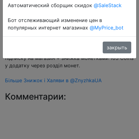
Автоматический сборщик скидок
@SaleStack
Перейти в магазин
Бот отслеживающий изменение цен в
популярных интернет магазинах
@MyPrice_bot
#Aliexpress
закрыть
Купон продавця $0.89 на сторінці товару за
підписку на магазин + знижка монетками 103 Coins
у додатку через розділ монет.
Більше Знижок і Халяви в @ZnyzhkaUA
Комментарии: