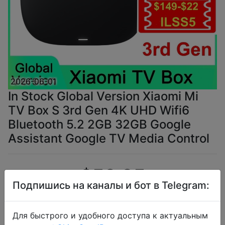
2026-06-01
In Stock Global Version Xiaomi Mi
TV Box S 3rd Gen 4K UHD Wifi6
Bluetooth 5.2 2GB 32GB Google
Assistant Google TV Media Control
$50.95
Подпишись на каналы и бот в Telegram:
Для быстрого и удобного доступа к актуальным
Промокод:
"8KR381UJBM20"