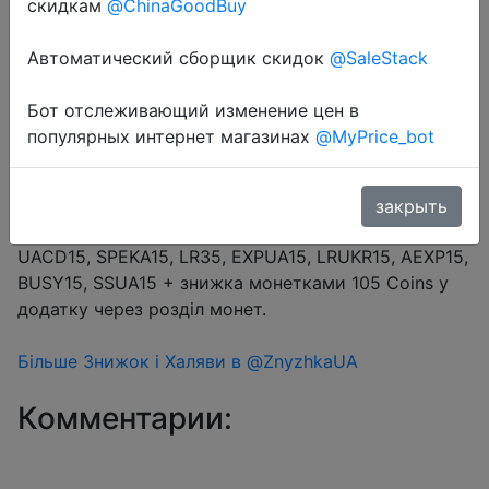
скидкам
@ChinaGoodBuy
Автоматический сборщик скидок
@SaleStack
Перейти в магазин
Бот отслеживающий изменение цен в
популярных интернет магазинах
@MyPrice_bot
#Aliexpress
Купон продавця $38 (промокод 8KR381UJBM20) +
закрыть
промокод на вибір $15/$105 (14.29%) → AEUA15,
UACD15, SPEKA15, LR35, EXPUA15, LRUKR15, AEXP15,
BUSY15, SSUA15 + знижка монетками 105 Coins у
додатку через розділ монет.
Більше Знижок і Халяви в @ZnyzhkaUA
Комментарии: