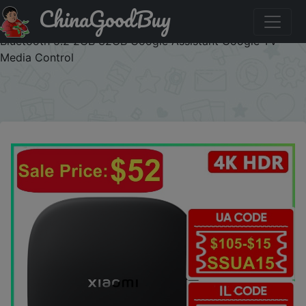
ChinaGoodBuy
Купить с промокодом :8KR381UJBM20 In Stock Global
Version Xiaomi Mi TV Box S 3rd Gen 4K UHD Wifi6
Bluetooth 5.2 2GB 32GB Google Assistant Google TV
Media Control
×